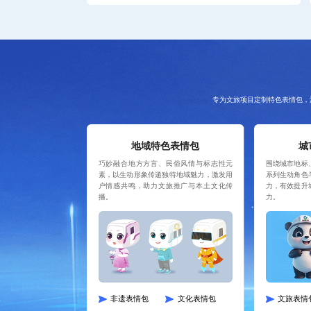
专为文旅项目定制特色表情包，
地域特色表情包
城
巧妙融合地方方言、民俗风情与标志性元
围绕城市地标
素，以生动形象传递独特地域魅力，激发用
系列生动角色
户情感共鸣，助力文旅推广与本土文化传
力，有效提升
播。
力。
非遗表情包
文化表情包
文旅表情